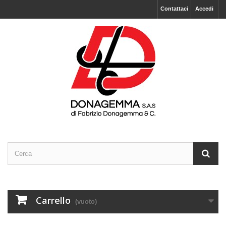
Contattaci
Accedi
Carrello
(vuoto)