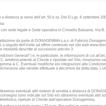
to a distanza ai sensi dell'art. 50 e ss. Del D.Lgs. 6 settembre 200
tra:
, con sede legale e Sede operativa in Cinisello Balsamo, Via B.
cettazione da parte di
DONAGEMMA s.a.s. di Fabrizio Donagem
t, a seguito dell'invito ad offrire contenuto nel sito web
www.don
 modalità descritte al successivo articolo 3.
ndizioni Generali") e, in particolare, le informazioni di cui all'
 C.
telefonicamente al Cliente e riportate nel Sito, rimarranno va
agemma & C
. Eventuali modifiche e/o integrazioni alle Condizio
licheranno alle vendite effettuate a decorrere da detta data. L'
 attraverso eventuali altri sistemi di vendita a distanza di
DONAGEM
i consegna sono indicate sul Sito e/o attraverso eventuali altri s
 telefonico, ripetute al Cliente dall'operatore Donagemma.
di ordine e gratuite sopra i 70 euro. Per ordini in contrassegno 