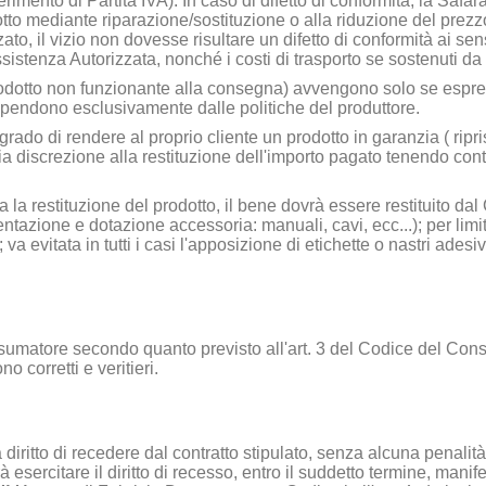
erimento di Partita IVA). In caso di difetto di conformità, la Sa
dotto mediante riparazione/sostituzione o alla riduzione del prezzo
to, il vizio non dovesse risultare un difetto di conformità ai sen
l'Assistenza Autorizzata, nonché i costi di trasporto se sostenuti da
rodotto non funzionante alla consegna) avvengono solo se espres
ipendono esclusivamente dalle politiche del produttore.
rado di rendere al proprio cliente un prodotto in garanzia ( ripris
a discrezione alla restituzione dell'importo pagato tenendo cont
 la restituzione del prodotto, il bene dovrà essere restituito dal
tazione e dotazione accessoria: manuali, cavi, ecc...); per lim
 evitata in tutti i casi l'apposizione di etichette o nastri adesi
sumatore secondo quanto previsto all'art. 3 del Codice del Con
o corretti e veritieri.
a diritto di recedere dal contratto stipulato, senza alcuna penalit
otrà esercitare il diritto di recesso, entro il suddetto termine, m