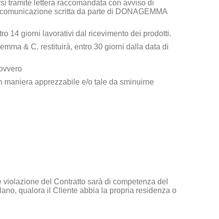
iarsi tramite lettera raccomandata con avviso di
a comunicazione scritta da parte di
DONAGEMMA
ntro 14 giorni lavorativi dal ricevimento dei prodotti.
gemma & C.
restituirà, entro 30 giorni dalla data di
 ovvero
 in maniera apprezzabile e/o tale da sminuirne
e e violazione del Contratto sarà di competenza del
Milano, qualora il Cliente abbia la propria residenza o