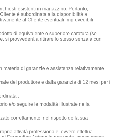
 richiesti esistenti in magazzino. Pertanto,
Cliente è subordinata alla disponibilità a
vamente al Cliente eventuali imprevedibili
odotto di equivalente o superiore caratura (se
te, si provvederà a ritirare lo stesso senza alcun
n materia di garanzie e assistenza relativamente
ale del produttore e dalla garanzia di 12 mesi per i
ordinata .
rio e/o seguire le modalità illustrate nella
zzato correttamente, nel rispetto della sua
opria attività professionale, ovvero effettua