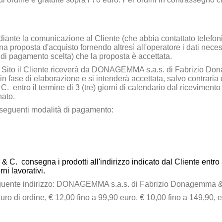
mediante la comunicazione al Cliente (che abbia contattato telef
a proposta d'acquisto fornendo altresì all'operatore i dati neces
 di pagamento scelta) che la proposta è accettata.
 Sito il Cliente riceverà da
DONAGEMMA s.a.s. di Fabrizio Do
 in fase di elaborazione e si intenderà accettata, salvo contrar
 C.
entro il termine di 3 (tre) giorni di calendario dal ricevimento
nato.
e seguenti modalità di pagamento:
 & C
.
consegna i prodotti all'indirizzo indicato dal Cliente entro 
ni lavorativi.
guente indirizzo:
DONAGEMMA s.a.s. di Fabrizio Donagemma 
uro di ordine, € 12,00 fino a 99,90 euro, € 10,00 fino a 149,90, e