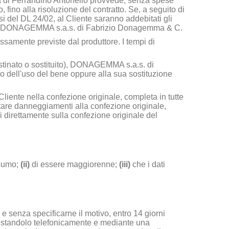
farà di Ferrandino Antonello provvede, senza spese
, fino alla risoluzione del contratto. Se, a seguito di
si del DL 24/02, al Cliente saranno addebitati gli
DONAGEMMA s.a.s. di Fabrizio Donagemma & C
.
samente previste dal produttore. I tempi di
tinato o sostituito),
DONAGEMMA s.a.s. di
o dell'uso del bene oppure alla sua sostituzione
 Cliente nella confezione originale, completa in tutte
itare danneggiamenti alla confezione originale,
vi direttamente sulla confezione originale del
sumo;
(ii)
di essere maggiorenne;
(iii)
che i dati
à e senza specificarne il motivo, entro 14 giorni
anifestandolo telefonicamente e mediante una