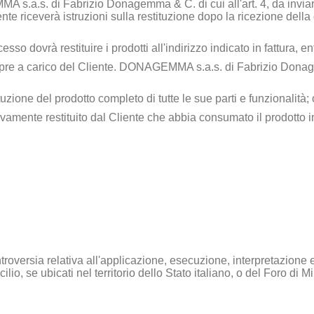
 s.a.s. di Fabrizio Donagemma & C.
di cui all'art. 4, da inv
te riceverà istruzioni sulla restituzione dopo la ricezione dell
cesso dovrà restituire i prodotti all'indirizzo indicato in fattura, e
pre a carico del Cliente.
DONAGEMMA s.a.s. di Fabrizio Dona
tuzione del prodotto completo di tutte le sue parti e funzionalità;
tivamente restituito dal Cliente che abbia consumato il prodotto
ontroversia relativa all'applicazione, esecuzione, interpretazion
ilio, se ubicati nel territorio dello Stato italiano, o del Foro di 