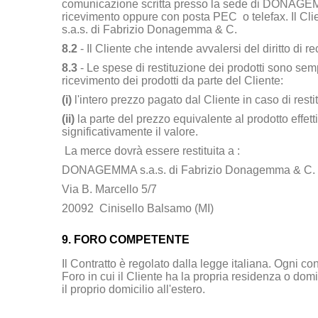
comunicazione scritta presso la sede di
DONAGEMMA
ricevimento oppure con posta PEC o telefax. Il Clien
s.a.s. di Fabrizio Donagemma & C
.
8.2
- Il Cliente che intende avvalersi del diritto di re
8.3
- Le spese di restituzione dei prodotti sono sem
ricevimento dei prodotti da parte del Cliente:
(i)
l'intero prezzo pagato dal Cliente in caso di resti
(ii)
la parte del prezzo equivalente al prodotto effet
significativamente il valore.
La merce dovrà essere restituita a :
DONAGEMMA s.a.s. di Fabrizio Donagemma & C.
Via B. Marcello 5/7
20092 Cinisello Balsamo (MI)
9. FORO COMPETENTE
Il Contratto è regolato dalla legge italiana. Ogni c
Foro in cui il Cliente ha la propria residenza o domic
il proprio domicilio all'estero.