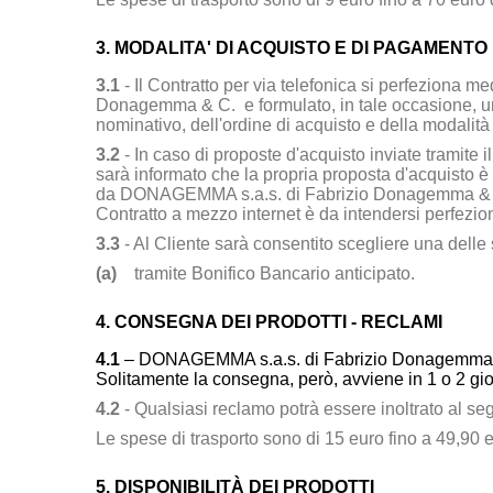
3. MODALITA' DI ACQUISTO E DI PAGAMENTO
3.1
- Il Contratto per via telefonica si perfeziona 
Donagemma & C.
e formulato, in tale occasione, un
nominativo, dell'ordine di acquisto e della modalità
3.2
- In caso di proposte d'acquisto inviate tramite il
sarà informato che la propria proposta d'acquisto è
da
DONAGEMMA s.a.s. di Fabrizio Donagemma &
Contratto a mezzo internet è da intendersi perfezio
3.3
- Al Cliente sarà consentito scegliere una dell
(a)
tramite Bonifico Bancario anticipato.
4. CONSEGNA DEI PRODOTTI - RECLAMI
4.1
–
DONAGEMMA s.a.s. di Fabrizio Donagemma
Solitamente la consegna, però, avviene in 1 o 2 gior
4.2
- Qualsiasi reclamo potrà essere inoltrato al se
Le spese di trasporto sono di 15 euro fino a 49,90 e
5. DISPONIBILITÀ DEI PRODOTTI