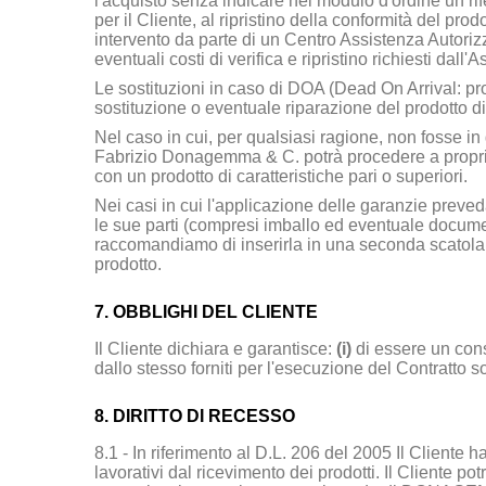
l'acquisto senza indicare nel modulo d'ordine un rif
per il Cliente, al ripristino della conformità del pro
intervento da parte di un Centro Assistenza Autorizza
eventuali costi di verifica e ripristino richiesti dal
Le sostituzioni in caso di DOA (Dead On Arrival: p
sostituzione o eventuale riparazione del prodotto d
Nel caso in cui, per qualsiasi ragione, non fosse in g
Fabrizio Donagemma & C.
potrà procedere a propri
con un prodotto di caratteristiche pari o superiori.
Nei casi in cui l'applicazione delle garanzie preveda
le sue parti (compresi imballo ed eventuale documen
raccomandiamo di inserirla in una seconda scatola; va
prodotto.
7. OBBLIGHI DEL CLIENTE
Il Cliente dichiara e garantisce:
(i)
di essere un con
dallo stesso forniti per l'esecuzione del Contratto son
8. DIRITTO DI RECESSO
8.1 - In riferimento al D.L. 206 del 2005 Il Cliente h
lavorativi dal ricevimento dei prodotti. Il Cliente p