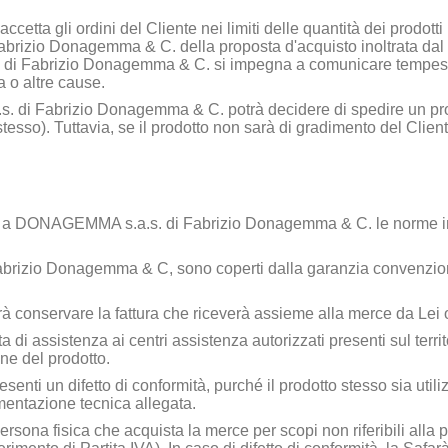
accetta gli ordini del Cliente nei limiti delle quantità dei prodotti
abrizio Donagemma & C.
della proposta d'acquisto inoltrata dal 
di Fabrizio Donagemma & C.
si impegna a comunicare tempesti
 o altre cause.
 di Fabrizio Donagemma & C.
potrà decidere di spedire un pr
stesso). Tuttavia, se il prodotto non sarà di gradimento del Clien
i a
DONAGEMMA s.a.s. di Fabrizio Donagemma & C.
le norme i
brizio Donagemma & C,
sono coperti dalla garanzia convenzion
vrà conservare la fattura che riceverà assieme alla merce da Lei 
di assistenza ai centri assistenza autorizzati presenti sul territo
ne del prodotto.
senti un difetto di conformità, purché il prodotto stesso sia utili
mentazione tecnica allegata.
sona fisica che acquista la merce per scopi non riferibili alla pr