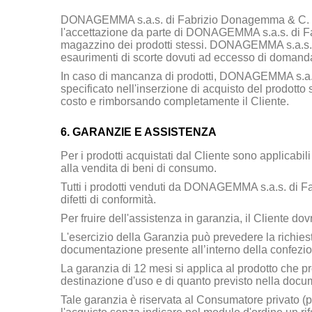
DONAGEMMA s.a.s. di Fabrizio Donagemma & C.
l'accettazione da parte di
DONAGEMMA s.a.s. di F
magazzino dei prodotti stessi.
DONAGEMMA s.a.s. 
esaurimenti di scorte dovuti ad eccesso di domanda
In caso di mancanza di prodotti,
DONAGEMMA s.a.s.
specificato nell'inserzione di acquisto del prodotto 
costo e rimborsando completamente il Cliente.
6. GARANZIE E ASSISTENZA
Per i prodotti acquistati dal Cliente sono applicabil
alla vendita di beni di consumo.
Tutti i prodotti venduti da
DONAGEMMA s.a.s. di Fa
difetti di conformità.
Per fruire dell'assistenza in garanzia, il Cliente do
L'esercizio della Garanzia può prevedere la richiesta 
documentazione presente all’interno della confezio
La garanzia di 12 mesi si applica al prodotto che pre
destinazione d'uso e di quanto previsto nella docu
Tale garanzia è riservata al Consumatore privato (per