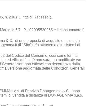
5, n. 206 ("Diritto di Recesso").
 Marcello 5/7 P.I. 02005530965 e il consumatore (il
ma & C.
di una proposta di acquisto emessa da
agemma.it
(il "Sito") e/o attraverso altri sistemi di
art. 52 del Codice del Consumo, così come fornite
lide ed efficaci finché non saranno modificate e/o
ni Generali saranno efficaci con decorrenza dalla
ultima versione aggiornata delle Condizioni Generali
MA s.a.s. di Fabrizio Donagemma & C.
sono
istemi di vendita a distanza di
DONAGEMMA s.a.s.
ci sarà un sovrapprezzo di 3 euro.