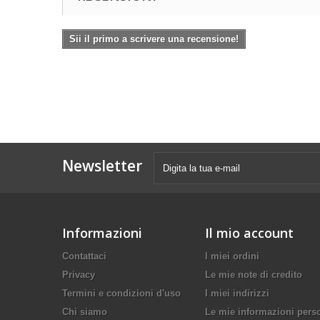
Sii il primo a scrivere una recensione!
Newsletter
Informazioni
Il mio account
Contattaci
I miei ordini
Privacy
Le mie note di credito
Termini e condizioni d'uso
I miei indirizzi
Chi siamo
Le mie informazioni pers