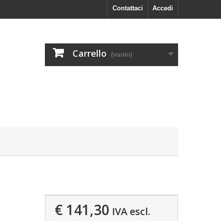
Contattaci
Accedi
Carrello
(vuoto)
€ 141,30
IVA escl.