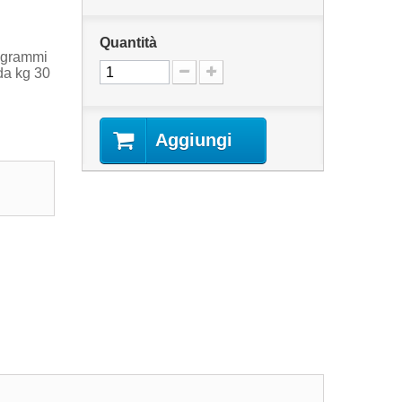
Quantità
o grammi
 da kg 30
Aggiungi