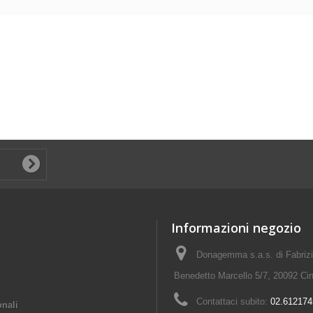
Informazioni negozio
Donagemma s.a.s. di Fabriz
Benedetto Marcello 5/7, 20092 Cin
Contattaci subito:
02.612174
onali