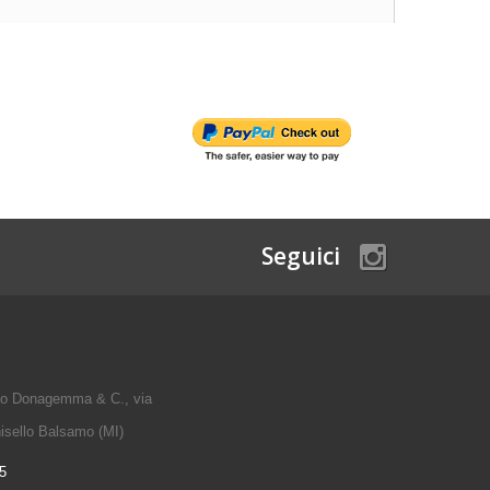
Seguici
io Donagemma & C., via
isello Balsamo (MI)
5