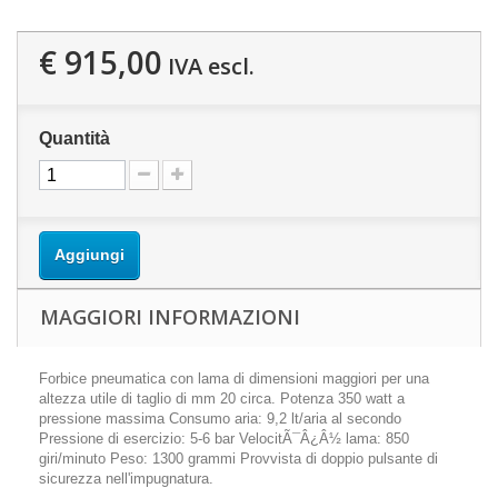
€ 915,00
IVA escl.
Quantità
Aggiungi
MAGGIORI INFORMAZIONI
Forbice pneumatica con lama di dimensioni maggiori per una
altezza utile di taglio di mm 20 circa. Potenza 350 watt a
pressione massima Consumo aria: 9,2 lt/aria al secondo
Pressione di esercizio: 5-6 bar VelocitÃ¯Â¿Â½ lama: 850
giri/minuto Peso: 1300 grammi Provvista di doppio pulsante di
sicurezza nell'impugnatura.