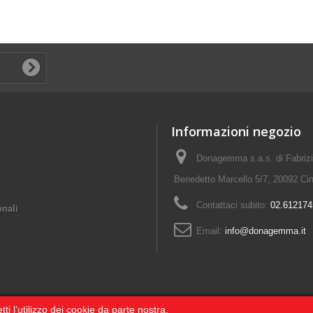
Informazioni negozio
Donagemma s.a.s. di Fabriz
Benedetto Marcello 5/7, 20092 Cin
Contattaci subito:
02.612174
onali
Email:
info@donagemma.it
etti l’utilizzo dei cookie da parte nostra.