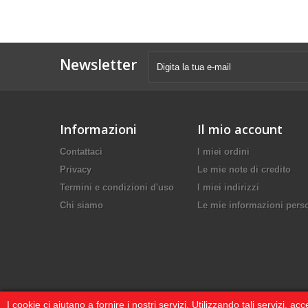
Newsletter
Informazioni
Il mio account
Contattaci
I miei ordini
Privacy
Le mie note di credito
Termini e condizioni d'uso
I miei indirizzi
Chi siamo
Le mie informazioni pers
I cookie ci aiutano a fornire i nostri servizi. Utilizzando tali servizi, acc