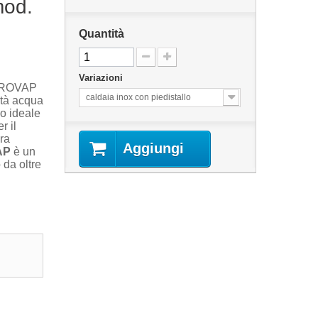
od.
Quantità
Variazioni
TIROVAP
caldaia inox con piedistallo
ità acqua
no ideale
r il
era
Aggiungi
AP
è un
o da oltre