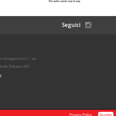
Seguici
io Donagemma & C., via
isello Balsamo (MI)
5
Privacy Policy
Accetto