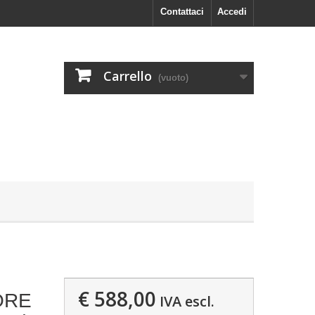
Contattaci
Accedi
Carrello
(vuoto)
€ 588,00
ORE
IVA escl.