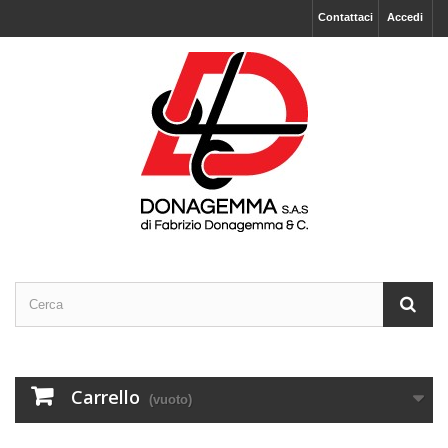
Contattaci
Accedi
Carrello
(vuoto)