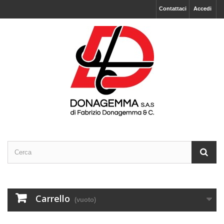
Contattaci
Accedi
Carrello
(vuoto)