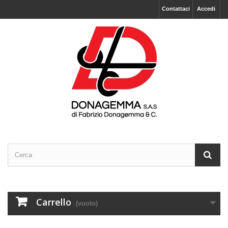
Contattaci
Accedi
Carrello
(vuoto)