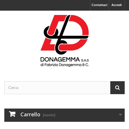
Contattaci
Accedi
Carrello
(vuoto)