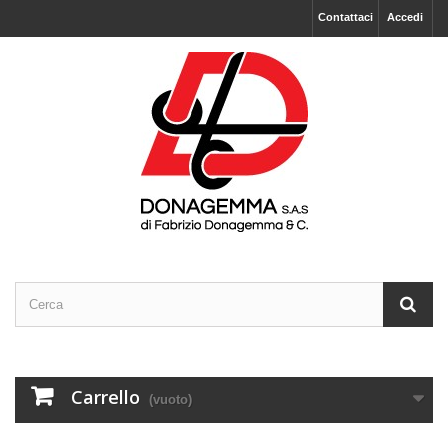
Contattaci
Accedi
Carrello
(vuoto)