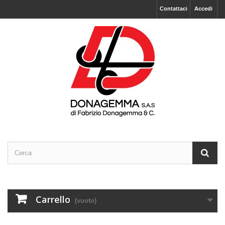
Contattaci
Accedi
Carrello
(vuoto)