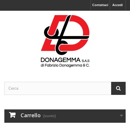
Contattaci
Accedi
Carrello
(vuoto)